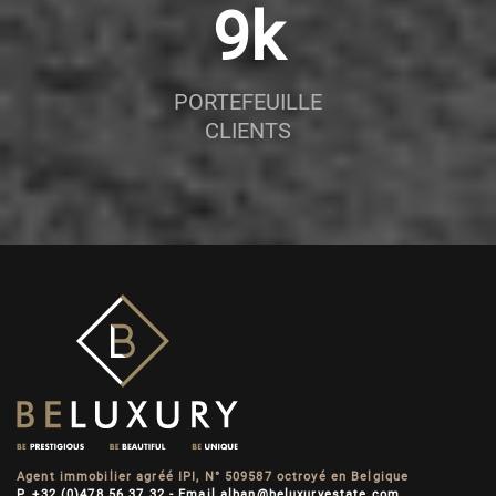
9
k
PORTEFEUILLE
CLIENTS
Agent immobilier agréé IPI, N° 509587 octroyé en Belgique
P. +32 (0)478 56 37 32 - Email alban@beluxuryestate.com